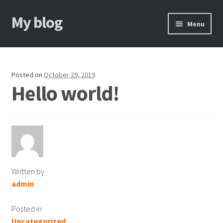
My blog
Skip to navigation
Skip to content
Menu
Home
About
Posted on
October 29, 2019
Hello world!
Properties
Written by
admin
Posted in
Uncategorized