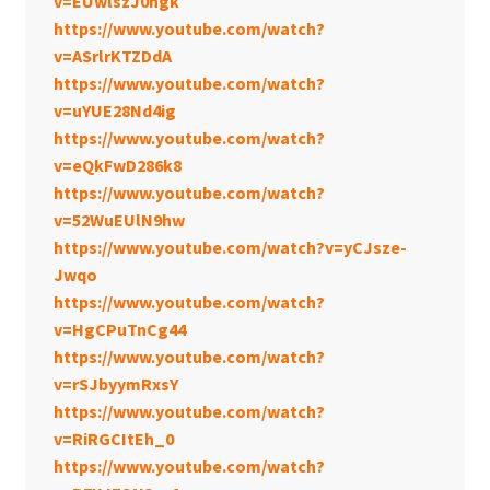
v=EUwlszJ0hgk
https://www.youtube.com/watch?
v=ASrlrKTZDdA
https://www.youtube.com/watch?
v=uYUE28Nd4ig
https://www.youtube.com/watch?
v=eQkFwD286k8
https://www.youtube.com/watch?
v=52WuEUlN9hw
https://www.youtube.com/watch?v=yCJsze-
Jwqo
https://www.youtube.com/watch?
v=HgCPuTnCg44
https://www.youtube.com/watch?
v=rSJbyymRxsY
https://www.youtube.com/watch?
v=RiRGCItEh_0
https://www.youtube.com/watch?