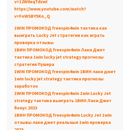
v=12W0eqTdxwI
https://www.youtube.com/watch?
v=FoWSBY5Kn_Q
1WIN ПРОМОКОД freespin4win тактика как
выиграть Lucky Jet стратегия как играть
проверка отзывы
1ВИН ПРОМОКОД freespin4win Лаки Джет
тактика 1win lucky jet strategy прогнозы
стратегия Пушера
1WIN ПРОМОКОД freespin4win 1ВИН лаки джет
1win lucky jet strategy тактика прогнозы
заработок
1WIN ПРОМОКОД freespin4win 1win Lucky Jet
strategy тактика выиграть 1ВИН Лаки Джет
бонус 2023
1ВИН ПРОМОКОД freespin4win Lucky Jet 1win
отзывы лаки джет реальные 1win проверка
2023