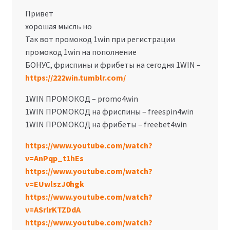
Привет
хорошая мысль но
Так вот промокод 1win при регистрации
промокод 1win на пополнение
БОНУС, фриспины и фрибеты на сегодня 1WIN –
https://222win.tumblr.com/
1WIN ПРОМОКОД – promo4win
1WIN ПРОМОКОД на фриспины – freespin4win
1WIN ПРОМОКОД на фрибеты – freebet4win
https://www.youtube.com/watch?
v=AnPqp_t1hEs
https://www.youtube.com/watch?
v=EUwlszJ0hgk
https://www.youtube.com/watch?
v=ASrlrKTZDdA
https://www.youtube.com/watch?