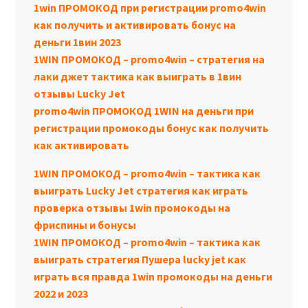
1win ПРОМОКОД при регистрации promo4win
как получить и активировать бонус на
деньги 1вин 2023
1WIN ПРОМОКОД – promo4win – стратегия на
лаки джет тактика как выиграть в 1вин
отзывы Lucky Jet
promo4win ПРОМОКОД 1WIN на деньги при
регистрации промокоды бонус как получить
как активировать
1WIN ПРОМОКОД – promo4win – тактика как
выиграть Lucky Jet стратегия как играть
проверка отзывы 1win промокоды на
фриспины и бонусы
1WIN ПРОМОКОД – promo4win – тактика как
выиграть стратегия Пушера lucky jet как
играть вся правда 1win промокоды на деньги
2022 и 2023