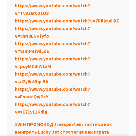
https://www.youtube.com/watch?
v=TvV36r0D1O8
https://www.youtube.com/watch?v=7Piljzu8IXE
https://www.youtube.com/watch?
v=9hN9ESKfyfo
https://www.youtube.com/watch?
v=YJmPel9dLdE
https://www.youtube.com/watch?
v=pqyMCihW1xM
https://www.youtube.com/watch?
v=d2y8r4RqcRA
https://www.youtube.com/watch?
v=FnaocQxjPzY
https://www.youtube.com/watch?
v=sE71y11Kdlg
1WIN ПРОМОКОД freespin4win тактика как
выиграть Lucky Jet стратегия как играть