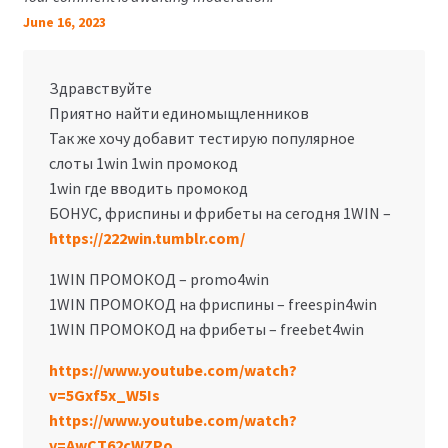
June 16, 2023
Здравствуйте
Приятно найти единомыщленников
Так же хочу добавит тестирую популярное
слоты 1win 1win промокод
1win где вводить промокод
БОНУС, фриспины и фрибеты на сегодня 1WIN –
https://222win.tumblr.com/
1WIN ПРОМОКОД – promo4win
1WIN ПРОМОКОД на фриспины – freespin4win
1WIN ПРОМОКОД на фрибеты – freebet4win
https://www.youtube.com/watch?
v=5Gxf5x_W5Is
https://www.youtube.com/watch?
v=AwCT62cWZPo