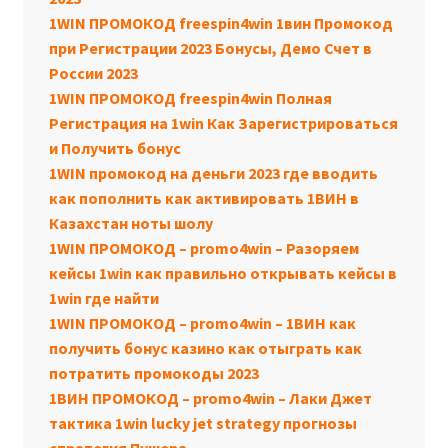
1WIN ПРОМОКОД freespin4win 1вин Промокод
при Регистрации 2023 Бонусы, Демо Счет в
России 2023
1WIN ПРОМОКОД freespin4win Полная
Регистрация на 1win Как Зарегистрироваться
и Получить бонус
1WIN промокод на деньги 2023 где вводить
как пополнить как активировать 1ВИН в
Казахстан ноты шолу
1WIN ПРОМОКОД – promo4win – Разоряем
кейсы 1win как правильно открывать кейсы в
1win где найти
1WIN ПРОМОКОД – promo4win – 1ВИН как
получить бонус казино как отыграть как
потратить промокоды 2023
1ВИН ПРОМОКОД – promo4win – Лаки Джет
тактика 1win lucky jet strategy прогнозы
стратегия Пушера