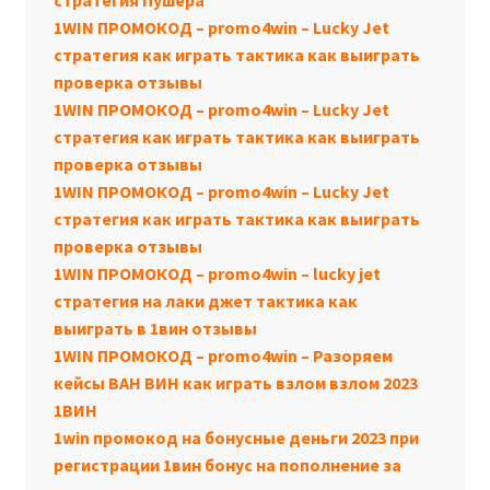
1WIN ПРОМОКОД – promo4win – Lucky Jet
стратегия как играть тактика как выиграть
проверка отзывы
1WIN ПРОМОКОД – promo4win – Lucky Jet
стратегия как играть тактика как выиграть
проверка отзывы
1WIN ПРОМОКОД – promo4win – Lucky Jet
стратегия как играть тактика как выиграть
проверка отзывы
1WIN ПРОМОКОД – promo4win – lucky jet
стратегия на лаки джет тактика как
выиграть в 1вин отзывы
1WIN ПРОМОКОД – promo4win – Разоряем
кейсы ВАН ВИН как играть взлом взлом 2023
1ВИН
1win промокод на бонусные деньги 2023 при
регистрации 1вин бонус на пополнение за