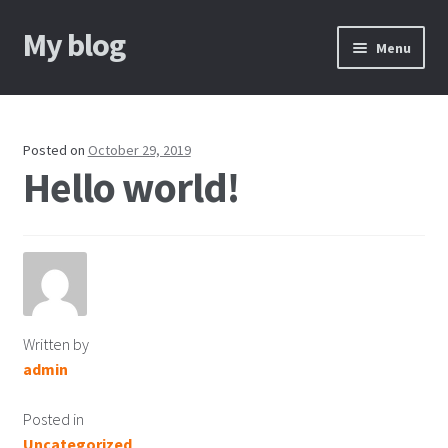
My blog
Skip to navigation
Skip to content
Menu
Home
About
Posted on
October 29, 2019
Hello world!
Properties
Written by
admin
Posted in
Uncategorized