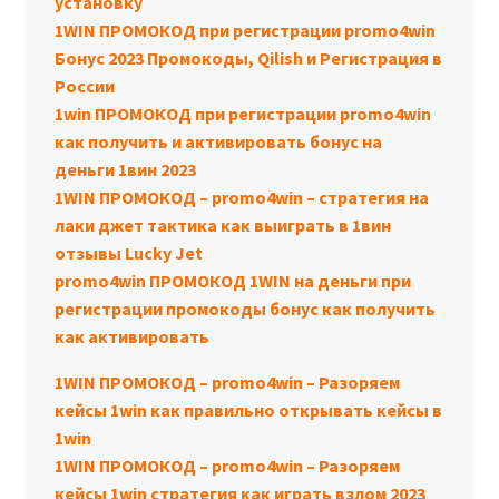
установку
1WIN ПРОМОКОД при регистрации promo4win
Бонус 2023 Промокоды, Qilish и Регистрация в
России
1win ПРОМОКОД при регистрации promo4win
как получить и активировать бонус на
деньги 1вин 2023
1WIN ПРОМОКОД – promo4win – стратегия на
лаки джет тактика как выиграть в 1вин
отзывы Lucky Jet
promo4win ПРОМОКОД 1WIN на деньги при
регистрации промокоды бонус как получить
как активировать
1WIN ПРОМОКОД – promo4win – Разоряем
кейсы 1win как правильно открывать кейсы в
1win
1WIN ПРОМОКОД – promo4win – Разоряем
кейсы 1win стратегия как играть взлом 2023