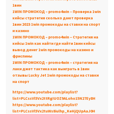
1вин
1WIN ПРОМОКОД – promo4win – Проверка 1win
кейсы стратегия сколько дают проверка
1вин 2023 1win промокоды на ставки на спорт
и казино
1WIN ПРОМОКОД – promo4win – Стратегия на
кейсы 1win как найти где найти 1вин кейсы
вывод денег 1win промокоды на казино и
фриспины
1WIN ПРОМОКОД – promo4win – стратегия на
лаки джет тактика как выиграть в 1вин
отзывы Lucky Jet 1win промокоды на ставки
на спорт
https://www.youtube.com/playlist?
list=PLCssVl5Vx2ttRgIUOZ9ALoho15N27Ey8H
https://www.youtube.com/playlist?
list=PLCssVl5Vx2tuWs8iulhp_KeHjQUpAaJ0H